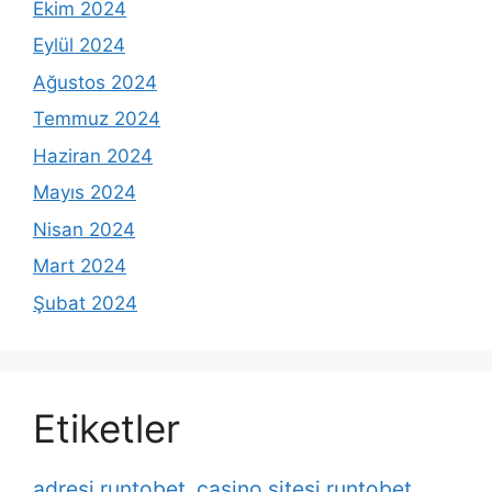
Ekim 2024
Eylül 2024
Ağustos 2024
Temmuz 2024
Haziran 2024
Mayıs 2024
Nisan 2024
Mart 2024
Şubat 2024
Etiketler
adresi runtobet
casino sitesi runtobet