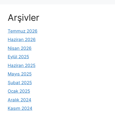
Arşivler
Temmuz 2026
Haziran 2026
Nisan 2026
Eylül 2025
Haziran 2025
Mayıs 2025
Şubat 2025
Ocak 2025
Aralık 2024
Kasım 2024