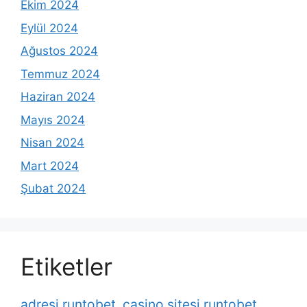
Ekim 2024
Eylül 2024
Ağustos 2024
Temmuz 2024
Haziran 2024
Mayıs 2024
Nisan 2024
Mart 2024
Şubat 2024
Etiketler
adresi runtobet
casino sitesi runtobet