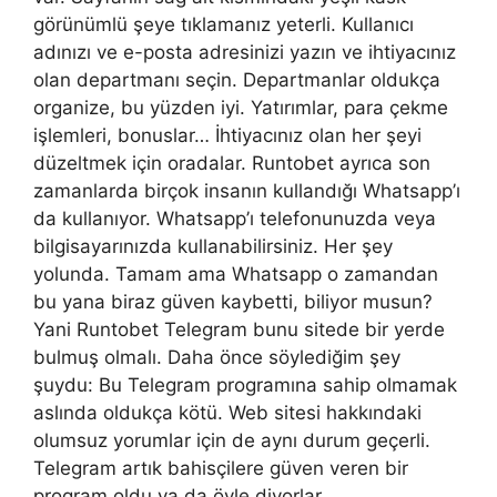
görünümlü şeye tıklamanız yeterli. Kullanıcı
adınızı ve e-posta adresinizi yazın ve ihtiyacınız
olan departmanı seçin. Departmanlar oldukça
organize, bu yüzden iyi. Yatırımlar, para çekme
işlemleri, bonuslar… İhtiyacınız olan her şeyi
düzeltmek için oradalar. Runtobet ayrıca son
zamanlarda birçok insanın kullandığı Whatsapp’ı
da kullanıyor. Whatsapp’ı telefonunuzda veya
bilgisayarınızda kullanabilirsiniz. Her şey
yolunda. Tamam ama Whatsapp o zamandan
bu yana biraz güven kaybetti, biliyor musun?
Yani Runtobet Telegram bunu sitede bir yerde
bulmuş olmalı. Daha önce söylediğim şey
şuydu: Bu Telegram programına sahip olmamak
aslında oldukça kötü. Web sitesi hakkındaki
olumsuz yorumlar için de aynı durum geçerli.
Telegram artık bahisçilere güven veren bir
program oldu ya da öyle diyorlar.