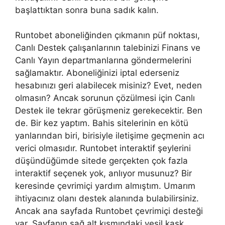
başlattıktan sonra buna sadık kalın.
Runtobet aboneliğinden çıkmanın püf noktası,
Canlı Destek çalışanlarının talebinizi Finans ve
Canlı Yayın departmanlarına göndermelerini
sağlamaktır. Aboneliğinizi iptal ederseniz
hesabınızı geri alabilecek misiniz? Evet, neden
olmasın? Ancak sorunun çözülmesi için Canlı
Destek ile tekrar görüşmeniz gerekecektir. Ben
de. Bir kez yaptım. Bahis sitelerinin en kötü
yanlarından biri, birisiyle iletişime geçmenin acı
verici olmasıdır. Runtobet interaktif şeylerini
düşündüğümde sitede gerçekten çok fazla
interaktif seçenek yok, anlıyor musunuz? Bir
keresinde çevrimiçi yardım almıştım. Umarım
ihtiyacınız olanı destek alanında bulabilirsiniz.
Ancak ana sayfada Runtobet çevrimiçi desteği
var. Sayfanın sağ alt kısmındaki yeşil kask