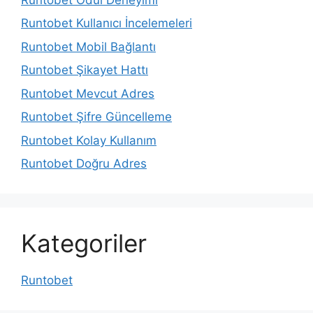
Runtobet Kullanıcı İncelemeleri
Runtobet Mobil Bağlantı
Runtobet Şikayet Hattı
Runtobet Mevcut Adres
Runtobet Şifre Güncelleme
Runtobet Kolay Kullanım
Runtobet Doğru Adres
Kategoriler
Runtobet