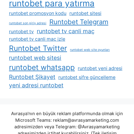
runtobet para yatırma
runtobet promosyon kodu
runtobet sitesi
Runtobet Telegram
runtobet son giriş adresi
runtobet tv canli maç
runtobet tv
runtobet tv canli maç izle
Runtobet Twitter
runtobet web site oyunları
runtobet web sitesi
runtobet whatsapp
runtobet yeni adresi
Runtobet Şikayet
runtobet şifre güncelleme
yeni adresi runtobet
Avrasya'nın en büyük reklam platformunda olmak için
Microsoft Teams:
reklam@avrasyamarketing.com
adresimizden veya Telegram: @Avrasyamarketing
adresimizden irtibat kurabilirsiniz. (Tek iletişim