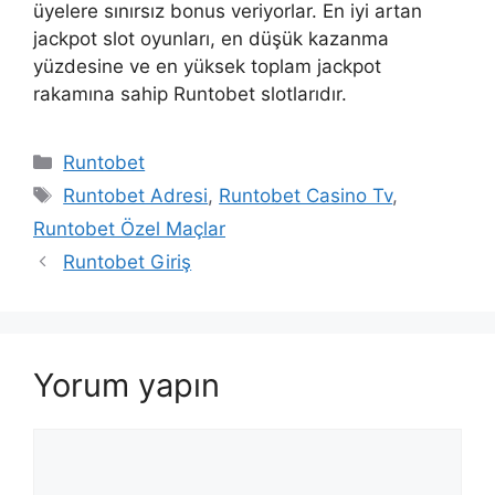
üyelere sınırsız bonus veriyorlar. En iyi artan
jackpot slot oyunları, en düşük kazanma
yüzdesine ve en yüksek toplam jackpot
rakamına sahip Runtobet slotlarıdır.
Kategoriler
Runtobet
Etiketler
Runtobet Adresi
,
Runtobet Casino Tv
,
Runtobet Özel Maçlar
Runtobet Giriş
Yorum yapın
Yorum