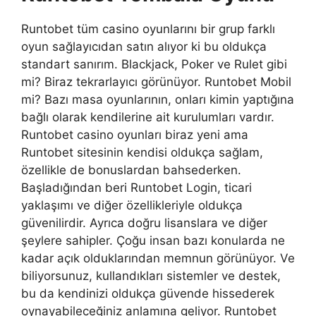
Runtobet tüm casino oyunlarını bir grup farklı
oyun sağlayıcıdan satın alıyor ki bu oldukça
standart sanırım. Blackjack, Poker ve Rulet gibi
mi? Biraz tekrarlayıcı görünüyor. Runtobet Mobil
mi? Bazı masa oyunlarının, onları kimin yaptığına
bağlı olarak kendilerine ait kurulumları vardır.
Runtobet casino oyunları biraz yeni ama
Runtobet sitesinin kendisi oldukça sağlam,
özellikle de bonuslardan bahsederken.
Başladığından beri Runtobet Login, ticari
yaklaşımı ve diğer özellikleriyle oldukça
güvenilirdir. Ayrıca doğru lisanslara ve diğer
şeylere sahipler. Çoğu insan bazı konularda ne
kadar açık olduklarından memnun görünüyor. Ve
biliyorsunuz, kullandıkları sistemler ve destek,
bu da kendinizi oldukça güvende hissederek
oynayabileceğiniz anlamına geliyor. Runtobet