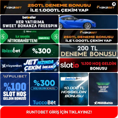
×
RUNTOBET GİRİŞ İÇİN TIKLAYINIZ!