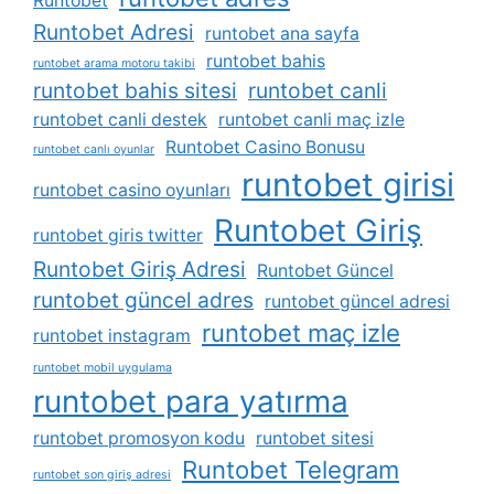
Runtobet
Runtobet Adresi
runtobet ana sayfa
runtobet bahis
runtobet arama motoru takibi
runtobet bahis sitesi
runtobet canli
runtobet canli destek
runtobet canli maç izle
Runtobet Casino Bonusu
runtobet canlı oyunlar
runtobet girisi
runtobet casino oyunları
Runtobet Giriş
runtobet giris twitter
Runtobet Giriş Adresi
Runtobet Güncel
runtobet güncel adres
runtobet güncel adresi
runtobet maç izle
runtobet instagram
runtobet mobil uygulama
runtobet para yatırma
runtobet promosyon kodu
runtobet sitesi
Runtobet Telegram
runtobet son giriş adresi