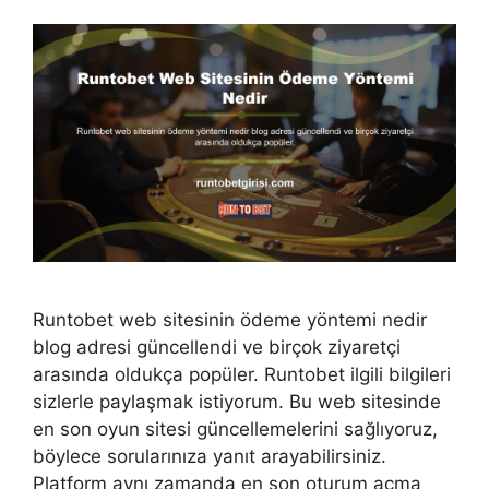
Runtobet web sitesinin ödeme yöntemi nedir
blog adresi güncellendi ve birçok ziyaretçi
arasında oldukça popüler. Runtobet ilgili bilgileri
sizlerle paylaşmak istiyorum. Bu web sitesinde
en son oyun sitesi güncellemelerini sağlıyoruz,
böylece sorularınıza yanıt arayabilirsiniz.
Platform aynı zamanda en son oturum açma