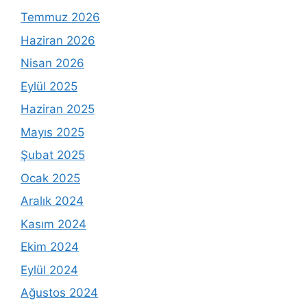
Temmuz 2026
Haziran 2026
Nisan 2026
Eylül 2025
Haziran 2025
Mayıs 2025
Şubat 2025
Ocak 2025
Aralık 2024
Kasım 2024
Ekim 2024
Eylül 2024
Ağustos 2024