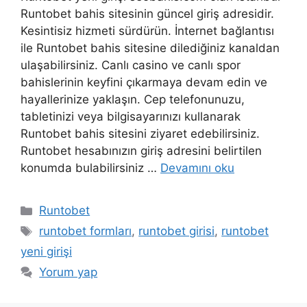
Runtobet bahis sitesinin güncel giriş adresidir.
Kesintisiz hizmeti sürdürün. İnternet bağlantısı
ile Runtobet bahis sitesine dilediğiniz kanaldan
ulaşabilirsiniz. Canlı casino ve canlı spor
bahislerinin keyfini çıkarmaya devam edin ve
hayallerinize yaklaşın. Cep telefonunuzu,
tabletinizi veya bilgisayarınızı kullanarak
Runtobet bahis sitesini ziyaret edebilirsiniz.
Runtobet hesabınızın giriş adresini belirtilen
konumda bulabilirsiniz …
Devamını oku
Kategoriler
Runtobet
Etiketler
runtobet formları
,
runtobet girisi
,
runtobet
yeni girişi
Yorum yap