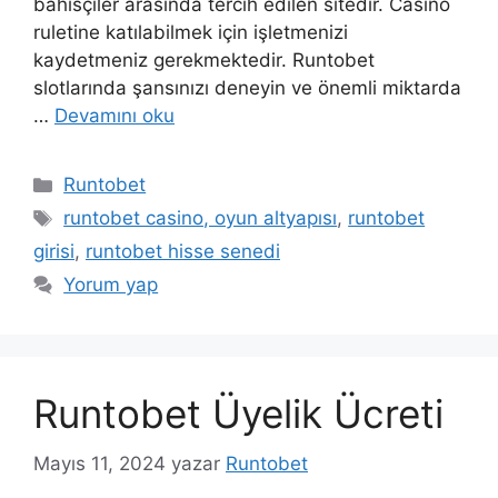
bahisçiler arasında tercih edilen sitedir. Casino
ruletine katılabilmek için işletmenizi
kaydetmeniz gerekmektedir. Runtobet
slotlarında şansınızı deneyin ve önemli miktarda
…
Devamını oku
Kategoriler
Runtobet
Etiketler
runtobet casino, oyun altyapısı
,
runtobet
girisi
,
runtobet hisse senedi
Yorum yap
Runtobet Üyelik Ücreti
Mayıs 11, 2024
yazar
Runtobet