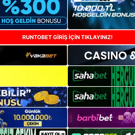
RUNTOBET GİRİŞ İÇİN TIKLAYINIZ!