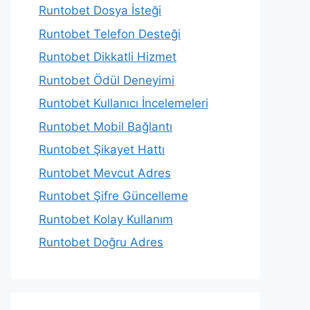
Runtobet Dosya İsteği
Runtobet Telefon Desteği
Runtobet Dikkatli Hizmet
Runtobet Ödül Deneyimi
Runtobet Kullanıcı İncelemeleri
Runtobet Mobil Bağlantı
Runtobet Şikayet Hattı
Runtobet Mevcut Adres
Runtobet Şifre Güncelleme
Runtobet Kolay Kullanım
Runtobet Doğru Adres