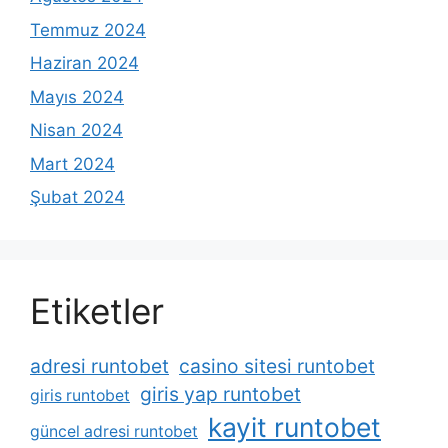
Temmuz 2024
Haziran 2024
Mayıs 2024
Nisan 2024
Mart 2024
Şubat 2024
Etiketler
adresi runtobet
casino sitesi runtobet
giris yap runtobet
giris runtobet
kayit runtobet
güncel adresi runtobet