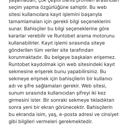
seçim yapma özgürlüğüne sahiptir. Bu web
sitesi kullanıcılara kayıt işlemini başarıyla
tamamlamaları için gerekli bilgi seçeneklerini
sunar. Bahisçiler bu bilgi seçeneklerine göre
kararlar verebilir ve Runtobet arama motorunu
kullanabilirler. Kayıt işlemi sırasında siteye
gönderilen tüm veriler site tarafından
korunmaktadır. Bu belgeye başkaları erişemez.
Runtobet kaydolmak için web sitesindeki kayıt
sekmesine erişerek bunu yapabilirsiniz. Bu
sekmeye erişmek için bahisçilerin bir kullanıcı
adı ve şifre sağlamaları gerekir. Web sitesi,
sunum sırasında kullanıcıdan şifreyi iki kez
girmesini ister. Bir sonraki sekmeye tıkladıktan
sonra yeni bir ekran görünecektir. Bahisçilerin
bu ekranda isim, yaş, e-posta adresi ve cinsiyet
gibi bilgileri vermeleri gerekmektedir.