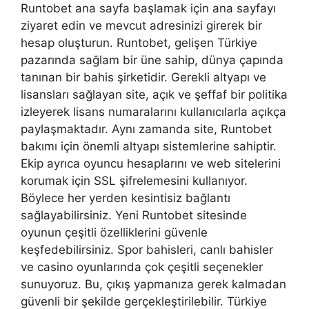
Runtobet ana sayfa başlamak için ana sayfayı
ziyaret edin ve mevcut adresinizi girerek bir
hesap oluşturun. Runtobet, gelişen Türkiye
pazarında sağlam bir üne sahip, dünya çapında
tanınan bir bahis şirketidir. Gerekli altyapı ve
lisansları sağlayan site, açık ve şeffaf bir politika
izleyerek lisans numaralarını kullanıcılarla açıkça
paylaşmaktadır. Aynı zamanda site, Runtobet
bakımı için önemli altyapı sistemlerine sahiptir.
Ekip ayrıca oyuncu hesaplarını ve web sitelerini
korumak için SSL şifrelemesini kullanıyor.
Böylece her yerden kesintisiz bağlantı
sağlayabilirsiniz. Yeni Runtobet sitesinde
oyunun çeşitli özelliklerini güvenle
keşfedebilirsiniz. Spor bahisleri, canlı bahisler
ve casino oyunlarında çok çeşitli seçenekler
sunuyoruz. Bu, çıkış yapmanıza gerek kalmadan
güvenli bir şekilde gerçekleştirilebilir. Türkiye