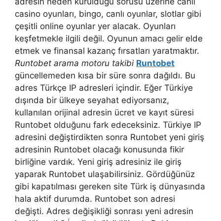
adresin neden kurulduğu sorusu üzerine canlı
casino oyunları, bingo, canlı oyunlar, slotlar gibi
çeşitli online oyunlar yer alacak. Oyunları
keşfetmekle ilgili değil. Oyunun amacı gelir elde
etmek ve finansal kazanç fırsatları yaratmaktır.
Runtobet arama motoru takibi
Runtobet
güncellemeden kısa bir süre sonra dağıldı. Bu
adres Türkçe IP adresleri içindir. Eğer Türkiye
dışında bir ülkeye seyahat ediyorsanız,
kullanılan orijinal adresin ücret ve kayıt süresi
Runtobet olduğunu fark edeceksiniz. Türkiye IP
adresini değiştirdikten sonra Runtobet yeni giriş
adresinin Runtobet olacağı konusunda fikir
birliğine vardık. Yeni giriş adresiniz ile giriş
yaparak Runtobet ulaşabilirsiniz. Gördüğünüz
gibi kapatılması gereken site Türk iş dünyasında
hala aktif durumda. Runtobet son adresi
değişti. Adres değişikliği sonrası yeni adresin