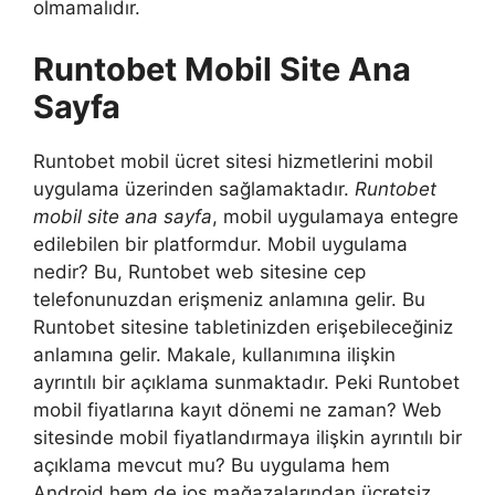
olmamalıdır.
Runtobet Mobil Site Ana
Sayfa
Runtobet mobil ücret sitesi hizmetlerini mobil
uygulama üzerinden sağlamaktadır.
Runtobet
mobil site ana sayfa
, mobil uygulamaya entegre
edilebilen bir platformdur. Mobil uygulama
nedir? Bu, Runtobet web sitesine cep
telefonunuzdan erişmeniz anlamına gelir. Bu
Runtobet sitesine tabletinizden erişebileceğiniz
anlamına gelir. Makale, kullanımına ilişkin
ayrıntılı bir açıklama sunmaktadır. Peki Runtobet
mobil fiyatlarına kayıt dönemi ne zaman? Web
sitesinde mobil fiyatlandırmaya ilişkin ayrıntılı bir
açıklama mevcut mu? Bu uygulama hem
Android hem de ios mağazalarından ücretsiz