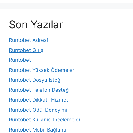
Son Yazılar
Runtobet Adresi
Runtobet Giriş
Runtobet
Runtobet Yüksek Ödemeler
Runtobet Dosya İsteği
Runtobet Telefon Desteği
Runtobet Dikkatli Hizmet
Runtobet Ödül Deneyimi
Runtobet Kullanıcı İncelemeleri
Runtobet Mobil Bağlantı