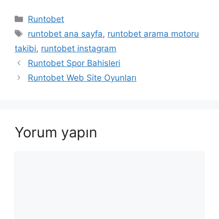
Kategoriler
Runtobet
Etiketler
runtobet ana sayfa
,
runtobet arama motoru
takibi
,
runtobet instagram
Runtobet Spor Bahisleri
Runtobet Web Site Oyunları
Yorum yapın
Yorum