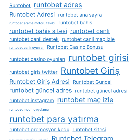
runtobet adres
Runtobet
Runtobet Adresi
runtobet ana sayfa
runtobet bahis
runtobet arama motoru takibi
runtobet bahis sitesi
runtobet canli
runtobet canli destek
runtobet canli maç izle
Runtobet Casino Bonusu
runtobet canlı oyunlar
runtobet girisi
runtobet casino oyunları
Runtobet Giriş
runtobet giris twitter
Runtobet Giriş Adresi
Runtobet Güncel
runtobet güncel adres
runtobet güncel adresi
runtobet maç izle
runtobet instagram
runtobet mobil uygulama
runtobet para yatırma
runtobet promosyon kodu
runtobet sitesi
Runtobet Telegram
runtobet son giriş adresi