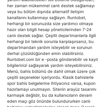
her zaman mükemmel canlı destek sağlamayı
veya bu bölüm dışında alternatif iletişim
kanallarını kullanmayı sağlayın. Runtobet,
herhangi bir sorunuzda size yardımcı olmaya
hazır olan bilgili hesap yöneticilerinden 7-24
canlı destek sağlar. Çeşitli departmanlarla ilgili
herhangi bir teknik sorunla karşılaşırsanız, bu
departmandan yardım isteyebilir ve sorunun
derhal çözüldüğünden emin olabilirsiniz.
Runtobet.com bir e -posta gönderebilir ve kayıt
bilgilerinizi sağlayarak yardım isteyebilirsiniz.
Menü, bahis bölümü de dahil olmak üzere çok
çeşitli seçenekler içeriyordu. Klasik bahislerle
spor bahis belgelerine ihtiyacınız varsa, kupon
hazırlamayı unutmayın. Sitenin arayüz tasarımı
karmaşık değildir, bu da kullanıcıların devam
eden maçı göz önünde bulundururken canlı