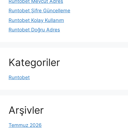
Runtobet Mevcut Adres
Runtobet Şifre Güncelleme
Runtobet Kolay Kullanım
Runtobet Doğru Adres
Kategoriler
Runtobet
Arşivler
Temmuz 2026