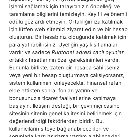
işlemi sağlamak için tarayıcınızın önbelleği ve
tanımlama bilgilerini temizleyin. Keyifli ve önemli
ödülü göz ardı etmeyin. Ortaklığımıza katılmak
için lütfen web sitemizi ziyaret edin ve bir hesap
oluşturun. Bir hesabınız olduğunda katılmak için
para yatırabilirsiniz. Üyeliğin yaş kısıtlamaları
vardır ve sadece
Runtobet adresi canlı oyunlar
ortaklık fırsatlarının özel gereksinimleri vardır.
Bununla birlikte, zaten bir hesaba sahipseniz
veya yeni bir hesap oluşturmaya çalışıyorsanız,
sistem kullanımını önleyecektir. Finansal refah
elde ettikten sonra, fonları yatırın ve
bonusunuzla ticaret faaliyetlerine katılmaya
başlayın. İletişim desteği, bir çevrimiçi casino
sitesinin sitenin genel kalitesini belirlemek için
değerlendirdiği faktörlerden biridir. Bu,
kullanıcıların siteye bağlanabilecekleri ve
sorunlarla karşılaşırlarsa yardım alabilecekleri