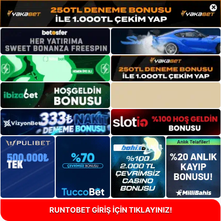
×
RUNTOBET GİRİŞ İÇİN TIKLAYINIZ!