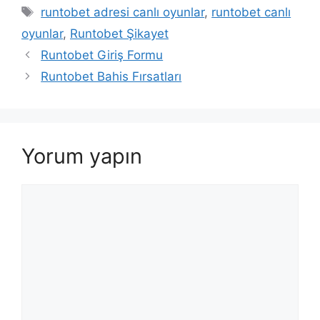
Etiketler
runtobet adresi canlı oyunlar
,
runtobet canlı
oyunlar
,
Runtobet Şikayet
Runtobet Giriş Formu
Runtobet Bahis Fırsatları
Yorum yapın
Yorum