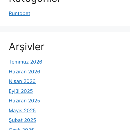
Runtobet
Arşivler
Temmuz 2026
Haziran 2026
Nisan 2026
Eylül 2025
Haziran 2025
Mayıs 2025
Şubat 2025
Ocak 2025