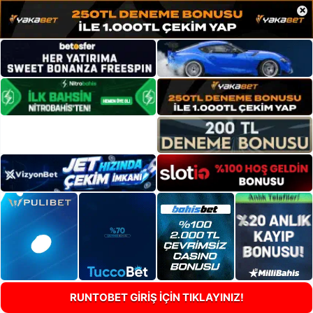
×
RUNTOBET GİRİŞ İÇİN TIKLAYINIZ!