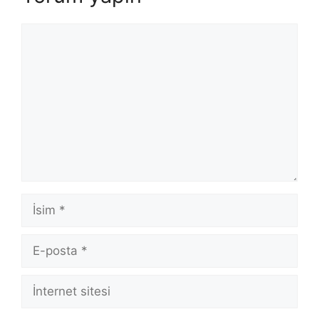
Yorum
İsim
E-
posta
İnternet
sitesi