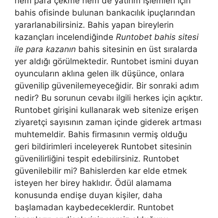
hem para çekme hem de yatırım işlemleri için
bahis ofisinde bulunan bankacılık ipuçlarından
yararlanabilirsiniz. Bahis yapan bireylerin
kazançları incelendiğinde
Runtobet bahis sitesi
ile para kazanın
bahis sitesinin en üst sıralarda
yer aldığı görülmektedir. Runtobet ismini duyan
oyuncuların aklına gelen ilk düşünce, onlara
güvenilip güvenilemeyeceğidir. Bir sonraki adım
nedir? Bu sorunun cevabı ilgili herkes için açıktır.
Runtobet girişini kullanarak web sitenize erişen
ziyaretçi sayısının zaman içinde giderek artması
muhtemeldir. Bahis firmasının vermiş olduğu
geri bildirimleri inceleyerek Runtobet sitesinin
güvenilirliğini tespit edebilirsiniz. Runtobet
güvenilebilir mi? Bahislerden kar elde etmek
isteyen her birey haklıdır. Ödül alamama
konusunda endişe duyan kişiler, daha
başlamadan kaybedeceklerdir. Runtobet