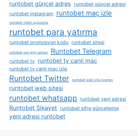
runtobet güncel adres
runtobet güncel adresi
runtobet maç izle
runtobet instagram
runtobet mobil uygulama
runtobet para yatırma
runtobet promosyon kodu
runtobet sitesi
Runtobet Telegram
runtobet son giriş adresi
runtobet tv canli maç
runtobet tv
runtobet tv canli maç izle
Runtobet Twitter
runtobet web site oyunları
runtobet web sitesi
runtobet whatsapp
runtobet yeni adresi
Runtobet Şikayet
runtobet şifre güncelleme
yeni adresi runtobet