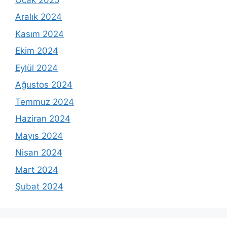
Aralık 2024
Kasım 2024
Ekim 2024
Eylül 2024
Ağustos 2024
Temmuz 2024
Haziran 2024
Mayıs 2024
Nisan 2024
Mart 2024
Şubat 2024