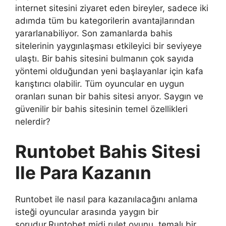
internet sitesini ziyaret eden bireyler, sadece iki
adımda tüm bu kategorilerin avantajlarından
yararlanabiliyor. Son zamanlarda bahis
sitelerinin yaygınlaşması etkileyici bir seviyeye
ulaştı. Bir bahis sitesini bulmanın çok sayıda
yöntemi olduğundan yeni başlayanlar için kafa
karıştırıcı olabilir. Tüm oyuncular en uygun
oranları sunan bir bahis sitesi arıyor. Saygın ve
güvenilir bir bahis sitesinin temel özellikleri
nelerdir?
Runtobet Bahis Sitesi
Ile Para Kazanın
Runtobet ile nasıl para kazanılacağını anlama
isteği oyuncular arasında yaygın bir
sorudur.Runtobet midi rulet oyunu, temalı bir