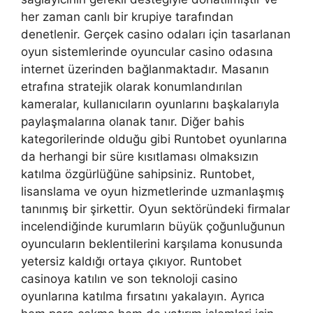
her zaman canlı bir krupiye tarafından
denetlenir. Gerçek casino odaları için tasarlanan
oyun sistemlerinde oyuncular casino odasına
internet üzerinden bağlanmaktadır. Masanın
etrafına stratejik olarak konumlandırılan
kameralar, kullanıcıların oyunlarını başkalarıyla
paylaşmalarına olanak tanır. Diğer bahis
kategorilerinde olduğu gibi Runtobet oyunlarına
da herhangi bir süre kısıtlaması olmaksızın
katılma özgürlüğüne sahipsiniz. Runtobet,
lisanslama ve oyun hizmetlerinde uzmanlaşmış
tanınmış bir şirkettir. Oyun sektöründeki firmalar
incelendiğinde kurumların büyük çoğunluğunun
oyuncuların beklentilerini karşılama konusunda
yetersiz kaldığı ortaya çıkıyor. Runtobet
casinoya katılın ve son teknoloji casino
oyunlarına katılma fırsatını yakalayın. Ayrıca