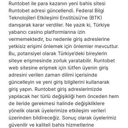
Runtobet ile para kazanın yeni bahis sitesi
Runtobet adresi güncellendi. Federal Bilgi
Teknolojileri Etkileşimi Enstitüsü’ne (BTK)
danışarak karar verdiler. Ne yazık ki, Türkiye
yabancı casino platformlarına izin
vermemektedir, bu nedenle giriş adreslerine
yetkisiz erişimi önlemek için önlemler mevcuttur.
Bu, potansiyel olarak Türkiye’deki bireylerin
siteye erişmesinde zorluk yaratabilir. Runtobet
web sitesine erişmek için lütfen üyenin giriş
adresini verilen zaman dilimi içerisinde
güncelleyin ve yeni giriş bilgilerini kullanarak
giriş yapın. Runtobet giriş adreslerimizde
yapılacak her türlü değişikliği hem önceden hem
de ileride gerekmesi halinde değişikliklere
yönelik olarak üyelerimize etkileşim verileri
üzerinden bildireceğiz. Sonuç olarak üyelerimiz
güvenilir ve kaliteli bahis hizmetlerine