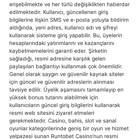
erişebilmekte ve her türlü değişiklikten haberdar
edilmektedir. Kullanıcı, güncellenen giriş
bilgilerine ilişkin SMS ve e-posta yoluyla bildirim
aldığında, yeni adres, kullanıcı adı ve şifreyi
kullanarak sisteme giriş yapabilir. Bu, üyelerin
hesaplarındaki yatırımlarını ve kazançlarını
kaybetmemelerini garanti eder. Şirketin
sağladığı, resmi adresine karşılık gelen
paylaşılan bağlantıyı kullanmak çok önemlidir.
Genel olarak saygın ve güvenilir kaynak siteler
için güncel ve güvenilir adreslerin alınması
tavsiye edilir. Üyelik aşamasını tamamlayıp en
yüksek bonus tutarını alabilmek için
kullanıcıların güncel giriş bilgilerini kullanarak
resmi web sitesini ziyaret etmeleri
gerekmektedir. Casino, bahis, slot ve sanal
oyunlar kategorilerinde geniş bir oyun ve hizmet
yelpazesi sunan Runtobet Casino’nun resmi