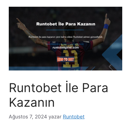
Runtobet İle Para
Kazanın
Ağustos 7, 2024
yazar
Runtobet