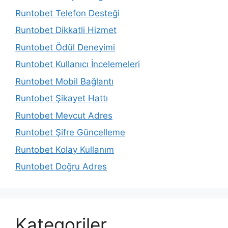
Runtobet Telefon Desteği
Runtobet Dikkatli Hizmet
Runtobet Ödül Deneyimi
Runtobet Kullanıcı İncelemeleri
Runtobet Mobil Bağlantı
Runtobet Şikayet Hattı
Runtobet Mevcut Adres
Runtobet Şifre Güncelleme
Runtobet Kolay Kullanım
Runtobet Doğru Adres
Kategoriler