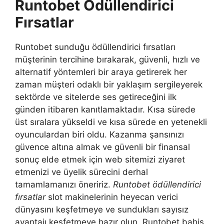
Runtobet Ödüllendirici
Fırsatlar
Runtobet sunduğu ödüllendirici fırsatları
müşterinin tercihine bırakarak, güvenli, hızlı ve
alternatif yöntemleri bir araya getirerek her
zaman müşteri odaklı bir yaklaşım sergileyerek
sektörde ve sitelerde ses getireceğini ilk
günden itibaren kanıtlamaktadır. Kısa sürede
üst sıralara yükseldi ve kısa sürede en yetenekli
oyunculardan biri oldu. Kazanma şansınızı
güvence altına almak ve güvenli bir finansal
sonuç elde etmek için web sitemizi ziyaret
etmenizi ve üyelik sürecini derhal
tamamlamanızı öneririz.
Runtobet ödüllendirici
fırsatlar
slot makinelerinin heyecan verici
dünyasını keşfetmeye ve sundukları sayısız
avantajı keşfetmeye hazır olun. Runtobet bahis