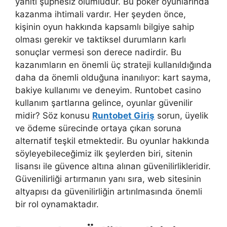
yanıtı şüphesiz olumludur. Bu poker oyunlarında
kazanma ihtimali vardır. Her şeyden önce,
kişinin oyun hakkında kapsamlı bilgiye sahip
olması gerekir ve taktiksel durumların karlı
sonuçlar vermesi son derece nadirdir. Bu
kazanımların en önemli üç strateji kullanıldığında
daha da önemli olduğuna inanılıyor: kart sayma,
bakiye kullanımı ve deneyim. Runtobet casino
kullanım şartlarına gelince, oyunlar güvenilir
midir? Söz konusu
Runtobet Giriş
sorun, üyelik
ve ödeme sürecinde ortaya çıkan soruna
alternatif teşkil etmektedir. Bu oyunlar hakkında
söyleyebileceğimiz ilk şeylerden biri, sitenin
lisansı ile güvence altına alınan güvenilirlikleridir.
Güvenilirliği artırmanın yanı sıra, web sitesinin
altyapısı da güvenilirliğin artırılmasında önemli
bir rol oynamaktadır.