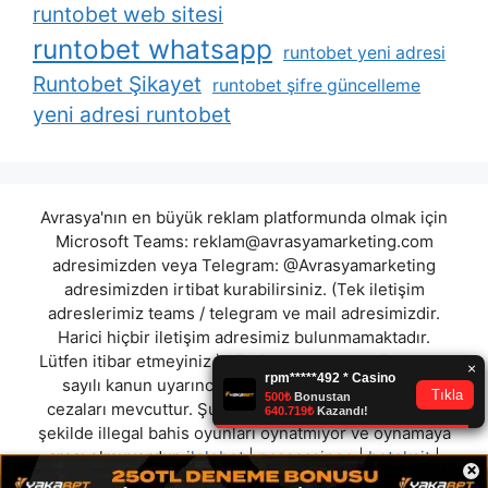
runtobet web sitesi
runtobet whatsapp
runtobet yeni adresi
Runtobet Şikayet
runtobet şifre güncelleme
yeni adresi runtobet
Avrasya'nın en büyük reklam platformunda olmak için
Microsoft Teams:
reklam@avrasyamarketing.com
adresimizden veya Telegram: @Avrasyamarketing
adresimizden irtibat kurabilirsiniz. (Tek iletişim
adreslerimiz teams / telegram ve mail adresimizdir.
Harici hiçbir iletişim adresimiz bulunmamaktadır.
Lütfen itibar etmeyiniz.) Türkiye yasalarına göre 7258
sayılı kanun uyarınca yasa dışı bahis oynamanın
cezaları mevcuttur. Şu an bulunduğunuz site hiç bir
şekilde illegal bahis oyunları oynatmıyor ve oynamaya
aracı olmuyordur.
ilelebet
|
pasacasinoo
|
betoksit
|
×
savoycasino
|
ikonbet
|
betobet
|
hipbet
|
mrbahis