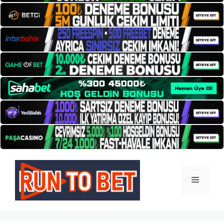
İçeriğe
atla
Menü