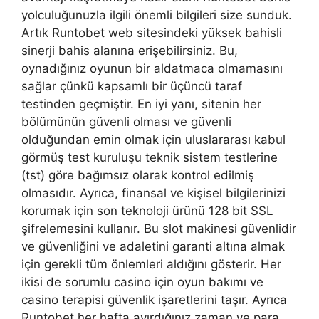
yolculuğunuzla ilgili önemli bilgileri size sunduk.
Artık Runtobet web sitesindeki yüksek bahisli
sinerji bahis alanına erişebilirsiniz. Bu,
oynadığınız oyunun bir aldatmaca olmamasını
sağlar çünkü kapsamlı bir üçüncü taraf
testinden geçmiştir. En iyi yanı, sitenin her
bölümünün güvenli olması ve güvenli
olduğundan emin olmak için uluslararası kabul
görmüş test kuruluşu teknik sistem testlerine
(tst) göre bağımsız olarak kontrol edilmiş
olmasıdır. Ayrıca, finansal ve kişisel bilgilerinizi
korumak için son teknoloji ürünü 128 bit SSL
şifrelemesini kullanır. Bu slot makinesi güvenlidir
ve güvenliğini ve adaletini garanti altına almak
için gerekli tüm önlemleri aldığını gösterir. Her
ikisi de sorumlu casino için oyun bakımı ve
casino terapisi güvenlik işaretlerini taşır. Ayrıca
Runtobet her hafta ayırdığınız zaman ve para