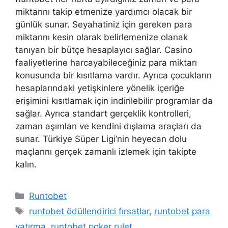
miktarını takip etmenize yardımcı olacak bir
günlük sunar. Seyahatiniz için gereken para
miktarını kesin olarak belirlemenize olanak
tanıyan bir bütçe hesaplayıcı sağlar. Casino
faaliyetlerine harcayabileceğiniz para miktarı
konusunda bir kısıtlama vardır. Ayrıca çocukların
hesaplarındaki yetişkinlere yönelik içeriğe
erişimini kısıtlamak için indirilebilir programlar da
sağlar. Ayrıca standart gerçeklik kontrolleri,
zaman aşımları ve kendini dışlama araçları da
sunar. Türkiye Süper Ligi’nin heyecan dolu
maçlarını gerçek zamanlı izlemek için takipte
kalın.
Kategoriler
Runtobet
Etiketler
runtobet ödüllendirici fırsatlar
,
runtobet para
yatırma
,
runtobet poker rulet