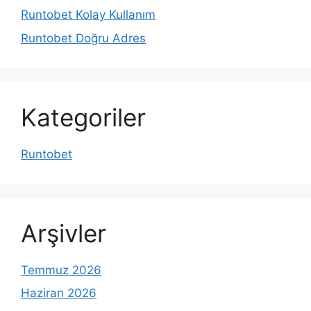
Runtobet Kolay Kullanım
Runtobet Doğru Adres
Kategoriler
Runtobet
Arşivler
Temmuz 2026
Haziran 2026