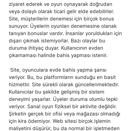
ziyaret ederek ve oyun oynayarak doğrudan
veya dolaylı olarak ticari gelir elde edebilirler.
Site, müşterilerin denemesi için birçok bonus
sunuyor. Üyelerin oyunları denemesine olanak
tanıyan bonuslar vardır. İnsanlar yoruldukları için
dışarı çıkmak istemiyorlar. Bazı olaylar bu
duruma ihtiyaç duyar. Kullanıcının evden
çıkamaması halinde bahis yapması istenir.
Site, oyunculara evde bahis yapma şansı
veriyor. Bu, bu platformların sunduğu en basit
hizmettir. Site sürekli olarak güncellenmektedir.
Kullanıcılar bu şekilde gelişmiş bir sistem
deneyimi yaşarlar. Üyeler duruma olumlu tepki
veriyor. Sanal oyun fiziksel bir aktivite değildir.
Şirketin gerçek bir ofisi veya mağazası olmadığı
için kira ödemiyor. Web sitesi birçok işlemin
maliyetini düşürür, bu da normal bir işletmeden