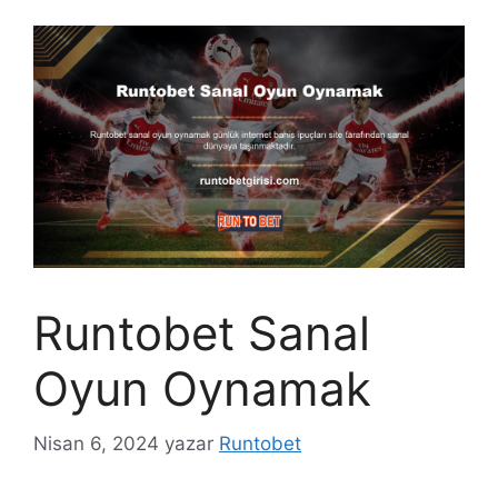
Runtobet Sanal
Oyun Oynamak
Nisan 6, 2024
yazar
Runtobet