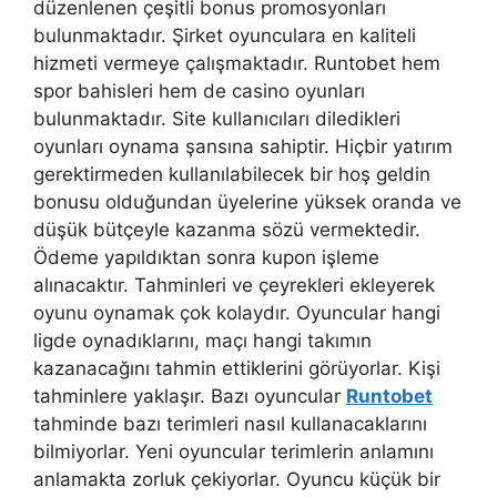
düzenlenen çeşitli bonus promosyonları
bulunmaktadır. Şirket oyunculara en kaliteli
hizmeti vermeye çalışmaktadır. Runtobet hem
spor bahisleri hem de casino oyunları
bulunmaktadır. Site kullanıcıları diledikleri
oyunları oynama şansına sahiptir. Hiçbir yatırım
gerektirmeden kullanılabilecek bir hoş geldin
bonusu olduğundan üyelerine yüksek oranda ve
düşük bütçeyle kazanma sözü vermektedir.
Ödeme yapıldıktan sonra kupon işleme
alınacaktır. Tahminleri ve çeyrekleri ekleyerek
oyunu oynamak çok kolaydır. Oyuncular hangi
ligde oynadıklarını, maçı hangi takımın
kazanacağını tahmin ettiklerini görüyorlar. Kişi
tahminlere yaklaşır. Bazı oyuncular
Runtobet
tahminde bazı terimleri nasıl kullanacaklarını
bilmiyorlar. Yeni oyuncular terimlerin anlamını
anlamakta zorluk çekiyorlar. Oyuncu küçük bir