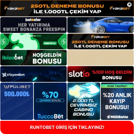
×
RUNTOBET GİRİŞ İÇİN TIKLAYINIZ!