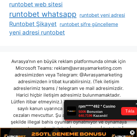
runtobet web sitesi
runtobet whatsapp
runtobet yeni adresi
Runtobet Şikayet
runtobet şifre güncelleme
yeni adresi runtobet
Avrasya'nın en büyük reklam platformunda olmak için
Microsoft Teams:
reklam@avrasyamarketing.com
adresimizden veya Telegram: @Avrasyamarketing
adresimizden irtibat kurabilirsiniz. (Tek iletişim
adreslerimiz teams / telegram ve mail adresimizdir.
Harici hiçbir iletişim adresimiz bulunmamaktadır.
Lütfen itibar etmeyiniz.) Türkiye yasalarına göre 7258
sayılı kanun uyarınca yasa dışı bahis oynamanın
cezaları mevcuttur. Şu an bulunduğunuz site hiç bir
şekilde illegal bahis oyunları oynatmıyor ve oynamaya
aracı olmuyordur.
ilelebet
|
pasacasinoo
|
betoksit
|
×
savoycasino
|
ikonbet
|
betobet
|
hipbet
|
mrbahis