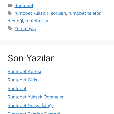
Kategoriler
Runtobet
Etiketler
runtobet kullanıcı soruları
,
runtobet telefon
desteği
,
runtobet tv
Yorum yap
Son Yazılar
Runtobet Adresi
Runtobet Giriş
Runtobet
Runtobet Yüksek Ödemeler
Runtobet Dosya İsteği