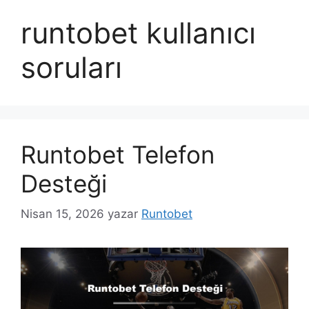
runtobet kullanıcı
soruları
Runtobet Telefon
Desteği
Nisan 15, 2026
yazar
Runtobet