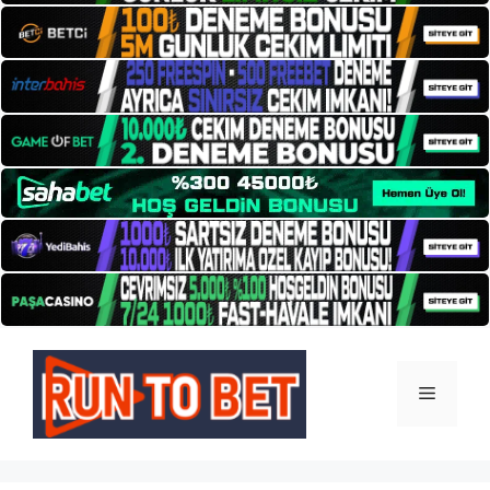
İçeriğe
atla
Menü