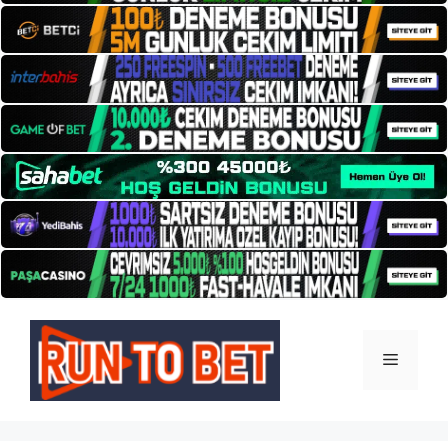
İçeriğe
atla
Menü