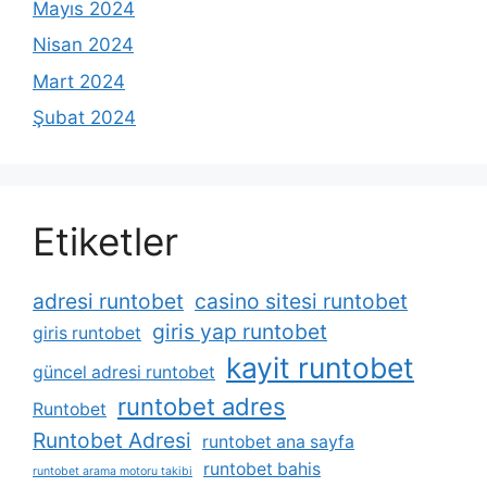
Mayıs 2024
Nisan 2024
Mart 2024
Şubat 2024
Etiketler
adresi runtobet
casino sitesi runtobet
giris yap runtobet
giris runtobet
kayit runtobet
güncel adresi runtobet
runtobet adres
Runtobet
Runtobet Adresi
runtobet ana sayfa
runtobet bahis
runtobet arama motoru takibi