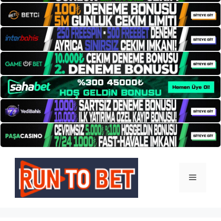
İçeriğe
atla
Menü