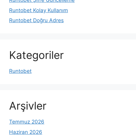
Runtobet Şifre Güncelleme
Runtobet Kolay Kullanım
Runtobet Doğru Adres
Kategoriler
Runtobet
Arşivler
Temmuz 2026
Haziran 2026