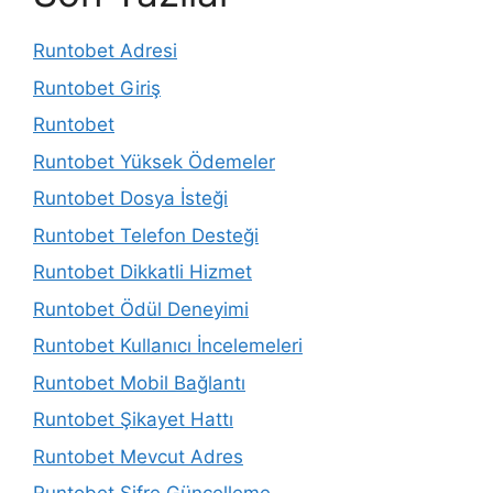
Runtobet Adresi
Runtobet Giriş
Runtobet
Runtobet Yüksek Ödemeler
Runtobet Dosya İsteği
Runtobet Telefon Desteği
Runtobet Dikkatli Hizmet
Runtobet Ödül Deneyimi
Runtobet Kullanıcı İncelemeleri
Runtobet Mobil Bağlantı
Runtobet Şikayet Hattı
Runtobet Mevcut Adres