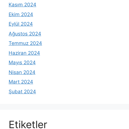
Kasım 2024
Ekim 2024
Eylül 2024
Ağustos 2024
Temmuz 2024
Haziran 2024
Mayıs 2024
Nisan 2024
Mart 2024
Şubat 2024
Etiketler