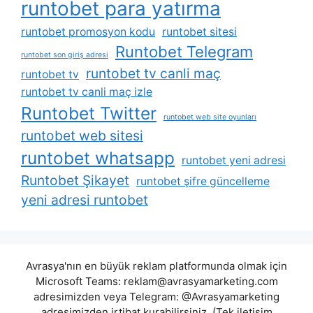
runtobet para yatırma
runtobet promosyon kodu
runtobet sitesi
Runtobet Telegram
runtobet son giriş adresi
runtobet tv canli maç
runtobet tv
runtobet tv canli maç izle
Runtobet Twitter
runtobet web site oyunları
runtobet web sitesi
runtobet whatsapp
runtobet yeni adresi
Runtobet Şikayet
runtobet şifre güncelleme
yeni adresi runtobet
Avrasya'nın en büyük reklam platformunda olmak için
Microsoft Teams:
reklam@avrasyamarketing.com
adresimizden veya Telegram: @Avrasyamarketing
adresimizden irtibat kurabilirsiniz. (Tek iletişim