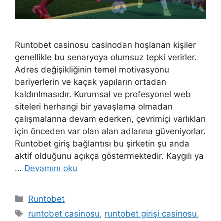
Runtobet casinosu casinodan hoşlanan kişiler
genellikle bu senaryoya olumsuz tepki verirler.
Adres değişikliğinin temel motivasyonu
bariyerlerin ve kaçak yapıların ortadan
kaldırılmasıdır. Kurumsal ve profesyonel web
siteleri herhangi bir yavaşlama olmadan
çalışmalarına devam ederken, çevrimiçi varlıkları
için önceden var olan alan adlarına güveniyorlar.
Runtobet giriş bağlantısı bu şirketin şu anda
aktif olduğunu açıkça göstermektedir. Kaygılı ya
…
Devamını oku
Kategoriler
Runtobet
Etiketler
runtobet casinosu
,
runtobet girişi casinosu
,