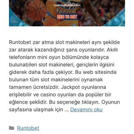
Runtobet zar atma slot makineleri aynı şekilde
zar atarak kazandığınız şans oyunlarıdır. Akıllı
telefonların mini oyun bölümünde kolayca
bulunabilen slot makineleri, gençlerin ilgisini
giderek daha fazla çekiyor. Bu web sitesinde
bulunan tüm slot makinelerini oynamak
tamamen ücretsizdir. Jackpot oyunlarına
erişilebilir ve casino oyunları da popüler bir
eğlence şeklidir. Bu seçeneğe tıklayın. Oyunun
sayfasına ulaşmak için …
Devamını oku
Kategoriler
Runtobet