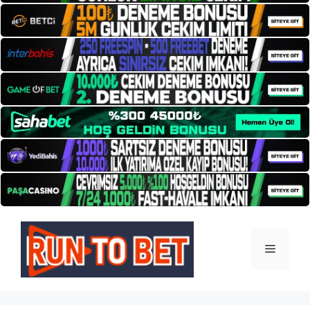
İçeriğe
atla
Menü