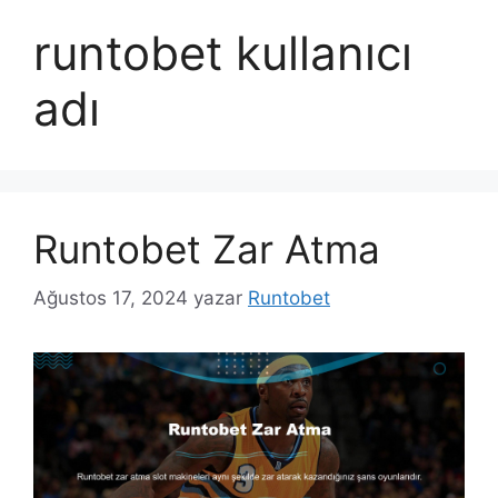
runtobet kullanıcı
adı
Runtobet Zar Atma
Ağustos 17, 2024
yazar
Runtobet