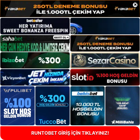
×
RUNTOBET GİRİŞ İÇİN TIKLAYINIZ!