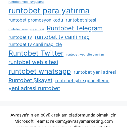
runtobet mobil uygulama
runtobet para yatırma
runtobet promosyon kodu
runtobet sitesi
Runtobet Telegram
runtobet son giriş adresi
runtobet tv canli maç
runtobet tv
runtobet tv canli maç izle
Runtobet Twitter
runtobet web site oyunları
runtobet web sitesi
runtobet whatsapp
runtobet yeni adresi
Runtobet Şikayet
runtobet şifre güncelleme
yeni adresi runtobet
Avrasya'nın en büyük reklam platformunda olmak için
Microsoft Teams:
reklam@avrasyamarketing.com