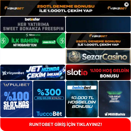
×
RUNTOBET GİRİŞ İÇİN TIKLAYINIZ!