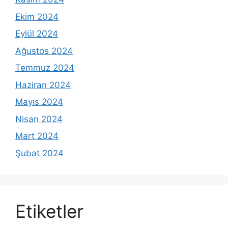
Ekim 2024
Eylül 2024
Ağustos 2024
Temmuz 2024
Haziran 2024
Mayıs 2024
Nisan 2024
Mart 2024
Şubat 2024
Etiketler