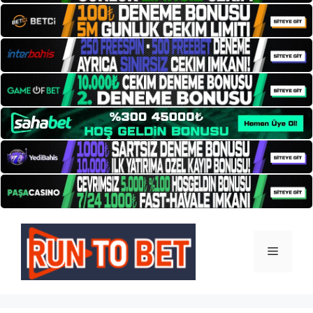
İçeriğe
atla
Menü