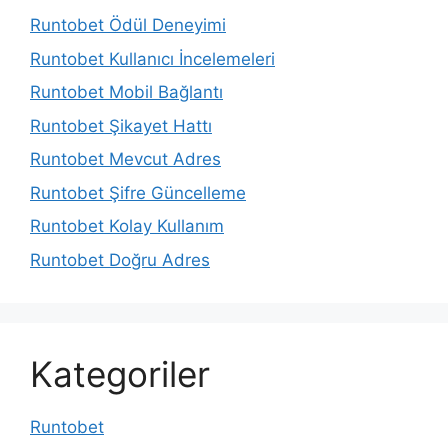
Runtobet Ödül Deneyimi
Runtobet Kullanıcı İncelemeleri
Runtobet Mobil Bağlantı
Runtobet Şikayet Hattı
Runtobet Mevcut Adres
Runtobet Şifre Güncelleme
Runtobet Kolay Kullanım
Runtobet Doğru Adres
Kategoriler
Runtobet