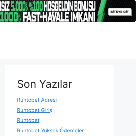
Son Yazılar
Runtobet Adresi
Runtobet Giriş
Runtobet
Runtobet Yüksek Ödemeler