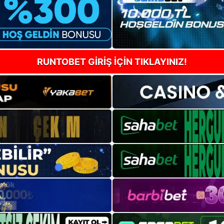
RUNTOBET GİRİŞ İÇİN TIKLAYINIZ!