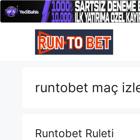
İçeriğe
atla
runtobet maç iz
Runtobet Ruleti