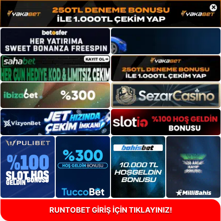
×
RUNTOBET GİRİŞ İÇİN TIKLAYINIZ!