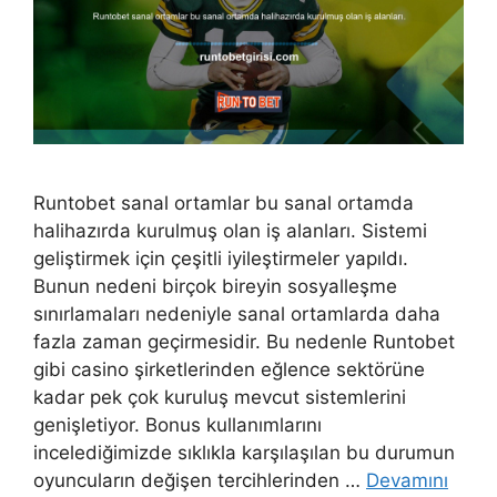
Runtobet sanal ortamlar bu sanal ortamda
halihazırda kurulmuş olan iş alanları. Sistemi
geliştirmek için çeşitli iyileştirmeler yapıldı.
Bunun nedeni birçok bireyin sosyalleşme
sınırlamaları nedeniyle sanal ortamlarda daha
fazla zaman geçirmesidir. Bu nedenle Runtobet
gibi casino şirketlerinden eğlence sektörüne
kadar pek çok kuruluş mevcut sistemlerini
genişletiyor. Bonus kullanımlarını
incelediğimizde sıklıkla karşılaşılan bu durumun
oyuncuların değişen tercihlerinden …
Devamını