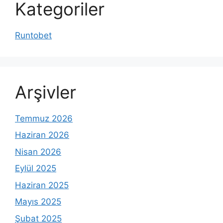
Kategoriler
Runtobet
Arşivler
Temmuz 2026
Haziran 2026
Nisan 2026
Eylül 2025
Haziran 2025
Mayıs 2025
Şubat 2025