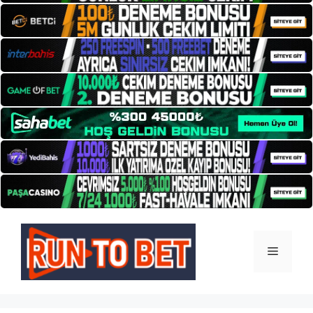
İçeriğe
atla
Menü