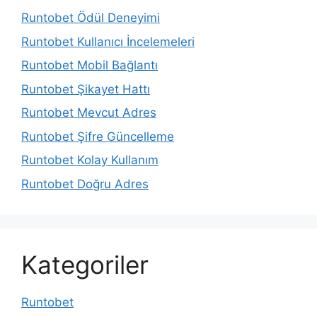
Runtobet Ödül Deneyimi
Runtobet Kullanıcı İncelemeleri
Runtobet Mobil Bağlantı
Runtobet Şikayet Hattı
Runtobet Mevcut Adres
Runtobet Şifre Güncelleme
Runtobet Kolay Kullanım
Runtobet Doğru Adres
Kategoriler
Runtobet