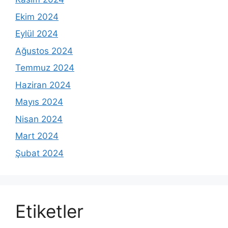
Ekim 2024
Eylül 2024
Ağustos 2024
Temmuz 2024
Haziran 2024
Mayıs 2024
Nisan 2024
Mart 2024
Şubat 2024
Etiketler