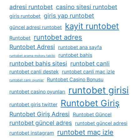
adresi runtobet
casino sitesi runtobet
giris yap runtobet
giris runtobet
kayit runtobet
güncel adresi runtobet
runtobet adres
Runtobet
Runtobet Adresi
runtobet ana sayfa
runtobet bahis
runtobet arama motoru takibi
runtobet bahis sitesi
runtobet canli
runtobet canli destek
runtobet canli maç izle
Runtobet Casino Bonusu
runtobet canlı oyunlar
runtobet girisi
runtobet casino oyunları
Runtobet Giriş
runtobet giris twitter
Runtobet Giriş Adresi
Runtobet Güncel
runtobet güncel adres
runtobet güncel adresi
runtobet maç izle
runtobet instagram