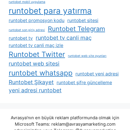
runtobet mobil uygulama
runtobet para yatırma
runtobet promosyon kodu
runtobet sitesi
Runtobet Telegram
runtobet son giriş adresi
runtobet tv canli maç
runtobet tv
runtobet tv canli maç izle
Runtobet Twitter
runtobet web site oyunları
runtobet web sitesi
runtobet whatsapp
runtobet yeni adresi
Runtobet Şikayet
runtobet şifre güncelleme
yeni adresi runtobet
Avrasya'nın en büyük reklam platformunda olmak için
Microsoft Teams:
reklam@avrasyamarketing.com