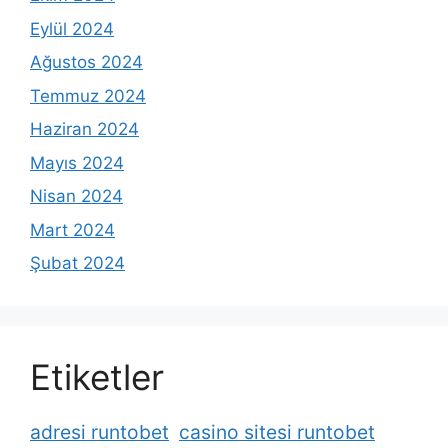
Eylül 2024
Ağustos 2024
Temmuz 2024
Haziran 2024
Mayıs 2024
Nisan 2024
Mart 2024
Şubat 2024
Etiketler
adresi runtobet
casino sitesi runtobet