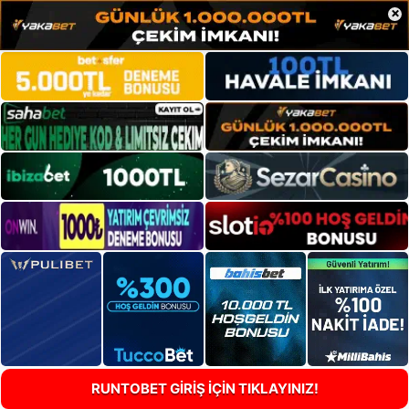
×
RUNTOBET GİRİŞ İÇİN TIKLAYINIZ!