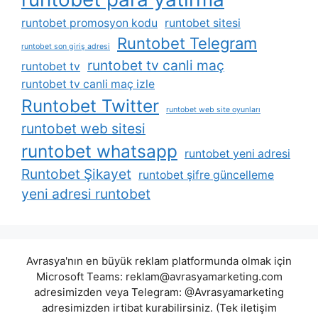
runtobet promosyon kodu
runtobet sitesi
Runtobet Telegram
runtobet son giriş adresi
runtobet tv canli maç
runtobet tv
runtobet tv canli maç izle
Runtobet Twitter
runtobet web site oyunları
runtobet web sitesi
runtobet whatsapp
runtobet yeni adresi
Runtobet Şikayet
runtobet şifre güncelleme
yeni adresi runtobet
Avrasya'nın en büyük reklam platformunda olmak için
Microsoft Teams:
reklam@avrasyamarketing.com
adresimizden veya Telegram: @Avrasyamarketing
adresimizden irtibat kurabilirsiniz. (Tek iletişim