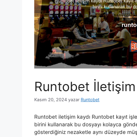
Runtobet İletişim
Kasım 20, 2024
yazar
Runtobet
Runtobet iletişim kaydı Runtobet kayıt iş
birini kullanarak bu dosyayı kolayca gönde
gösterdiğiniz nezaketle aynı düzeyde müş