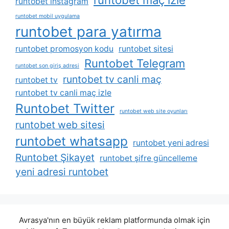
runtobet instagram
runtobet mobil uygulama
runtobet para yatırma
runtobet promosyon kodu
runtobet sitesi
Runtobet Telegram
runtobet son giriş adresi
runtobet tv canli maç
runtobet tv
runtobet tv canli maç izle
Runtobet Twitter
runtobet web site oyunları
runtobet web sitesi
runtobet whatsapp
runtobet yeni adresi
Runtobet Şikayet
runtobet şifre güncelleme
yeni adresi runtobet
Avrasya'nın en büyük reklam platformunda olmak için