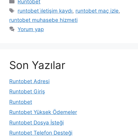
Kategoriler
Runtobet
Etiketler
runtobet i̇letişim kaydı
,
runtobet maç izle
,
runtobet muhasebe hizmeti
Yorum yap
Son Yazılar
Runtobet Adresi
Runtobet Giriş
Runtobet
Runtobet Yüksek Ödemeler
Runtobet Dosya İsteği
Runtobet Telefon Desteği