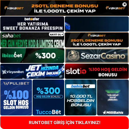
×
RUNTOBET GİRİŞ İÇİN TIKLAYINIZ!