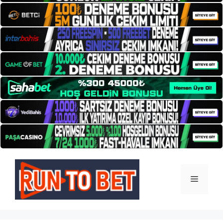
İçeriğe
atla
Menü