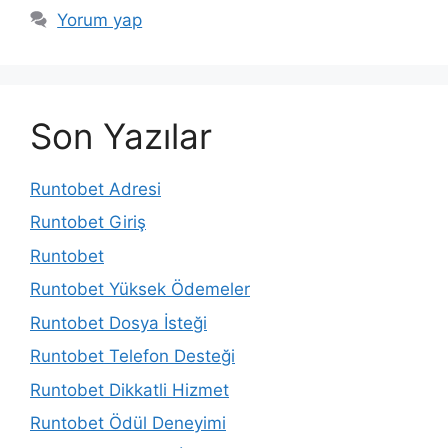
Yorum yap
Son Yazılar
Runtobet Adresi
Runtobet Giriş
Runtobet
Runtobet Yüksek Ödemeler
Runtobet Dosya İsteği
Runtobet Telefon Desteği
Runtobet Dikkatli Hizmet
Runtobet Ödül Deneyimi