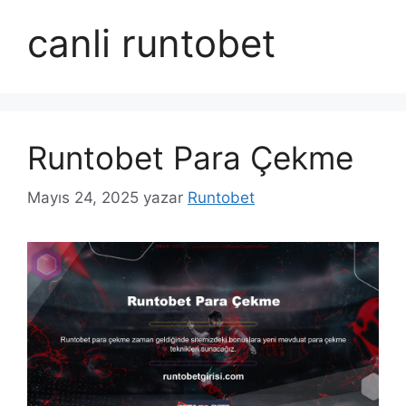
canli runtobet
Runtobet Para Çekme
Mayıs 24, 2025
yazar
Runtobet