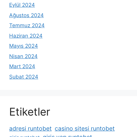
Eylül 2024
Ağustos 2024
Temmuz 2024
Haziran 2024
Mayıs 2024
Nisan 2024
Mart 2024
Şubat 2024
Etiketler
adresi runtobet
casino sitesi runtobet
giris yap runtobet