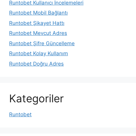
Runtobet Kullanıcı İncelemeleri
Runtobet Mobil Bağlantı
Runtobet Şikayet Hattı
Runtobet Mevcut Adres
Runtobet Şifre Güncelleme
Runtobet Kolay Kullanım
Runtobet Doğru Adres
Kategoriler
Runtobet