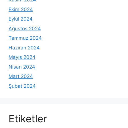
Ekim 2024
Eylül 2024
Ağustos 2024
Temmuz 2024
Haziran 2024
Mayıs 2024
Nisan 2024
Mart 2024
Şubat 2024
Etiketler