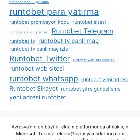
runtobet mobil uygulama
runtobet para yatırma
runtobet promosyon kodu
runtobet sitesi
Runtobet Telegram
runtobet son giriş adresi
runtobet tv canli maç
runtobet tv
runtobet tv canli maç izle
Runtobet Twitter
runtobet web site oyunları
runtobet web sitesi
runtobet whatsapp
runtobet yeni adresi
Runtobet Şikayet
runtobet şifre güncelleme
yeni adresi runtobet
Avrasya'nın en büyük reklam platformunda olmak için
Microsoft Teams:
reklam@avrasyamarketing.com