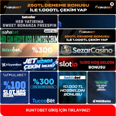
×
RUNTOBET GİRİŞ İÇİN TIKLAYINIZ!