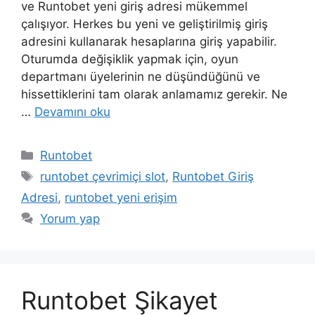
ve Runtobet yeni giriş adresi mükemmel
çalışıyor. Herkes bu yeni ve geliştirilmiş giriş
adresini kullanarak hesaplarına giriş yapabilir.
Oturumda değişiklik yapmak için, oyun
departmanı üyelerinin ne düşündüğünü ve
hissettiklerini tam olarak anlamamız gerekir. Ne
…
Devamını oku
Kategoriler
Runtobet
Etiketler
runtobet çevrimiçi slot
,
Runtobet Giriş
Adresi
,
runtobet yeni erişim
Yorum yap
Runtobet Şikayet