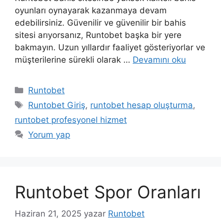
oyunları oynayarak kazanmaya devam
edebilirsiniz. Güvenilir ve güvenilir bir bahis
sitesi arıyorsanız, Runtobet başka bir yere
bakmayın. Uzun yıllardır faaliyet gösteriyorlar ve
müşterilerine sürekli olarak …
Devamını oku
Kategoriler
Runtobet
Etiketler
Runtobet Giriş
,
runtobet hesap oluşturma
,
runtobet profesyonel hizmet
Yorum yap
Runtobet Spor Oranları
Haziran 21, 2025
yazar
Runtobet