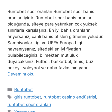
Runtobet spor oranları Runtobet spor bahis
oranları iyidir. Runtobet spor bahis oranları
olduğunda, siteye para yatırırken çok yüksek
sınırlarla karşılaşırız. En iyi bahis oranlarını
arıyorsanız, canlı bahis ofisleri gitmenin yoludur.
Şampiyonlar Ligi ve UEFA Europa Ligi
hayranıysanız, sitedeki en iyi fiyatları
bulabileceğinizi bilmekten mutluluk
duyacaksınız. Futbol, basketbol, tenis, buz
hokeyi, voleybol ve daha fazlasının yanı …
Devamını oku
Kategoriler
Runtobet
Etiketler
giris runtobet
,
runtobet casino endüstrisi
,
runtobet spor oranları