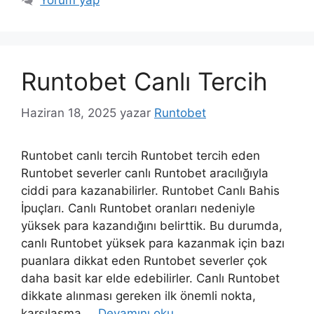
Yorum yap
Runtobet Canlı Tercih
Haziran 18, 2025
yazar
Runtobet
Runtobet canlı tercih Runtobet tercih eden
Runtobet severler canlı Runtobet aracılığıyla
ciddi para kazanabilirler. Runtobet Canlı Bahis
İpuçları. Canlı Runtobet oranları nedeniyle
yüksek para kazandığını belirttik. Bu durumda,
canlı Runtobet yüksek para kazanmak için bazı
puanlara dikkat eden Runtobet severler çok
daha basit kar elde edebilirler. Canlı Runtobet
dikkate alınması gereken ilk önemli nokta,
karşılaşma …
Devamını oku