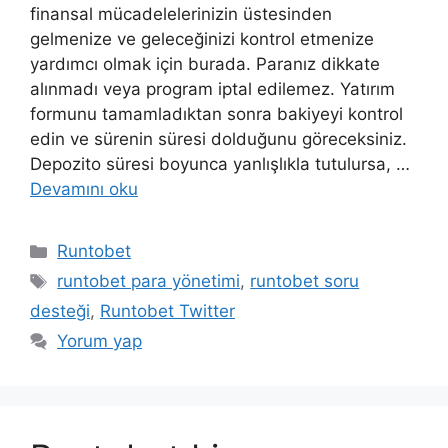
finansal mücadelelerinizin üstesinden
gelmenize ve geleceğinizi kontrol etmenize
yardımcı olmak için burada. Paranız dikkate
alınmadı veya program iptal edilemez. Yatırım
formunu tamamladıktan sonra bakiyeyi kontrol
edin ve sürenin süresi dolduğunu göreceksiniz.
Depozito süresi boyunca yanlışlıkla tutulursa, …
Devamını oku
Kategoriler
Runtobet
Etiketler
runtobet para yönetimi
,
runtobet soru
desteği
,
Runtobet Twitter
Yorum yap