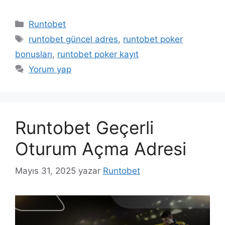
Kategoriler
Runtobet
Etiketler
runtobet güncel adres
,
runtobet poker
bonusları
,
runtobet poker kayıt
Yorum yap
Runtobet Geçerli
Oturum Açma Adresi
Mayıs 31, 2025
yazar
Runtobet