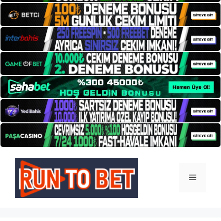
İçeriğe
atla
Menü